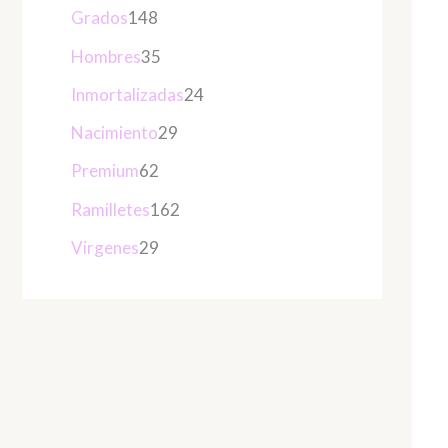
Grados
148
Hombres
35
Inmortalizadas
24
Nacimiento
29
Premium
62
Ramilletes
162
Virgenes
29