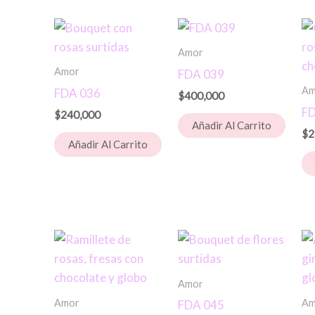
Amor
Amor
FDA 039
Am
FDA 036
$
400,000
FD
$
240,000
Añadir Al Carrito
$
2
Añadir Al Carrito
Amor
Amor
Am
FDA 045