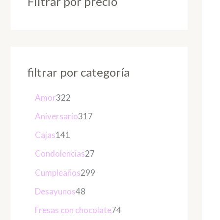
Filtrar por precio
filtrar por categoría
Amor
322
Aniversario
317
Cajas
141
Condolencias
27
Cumpleaños
299
Desayunos
48
Fresas con chocolate
74