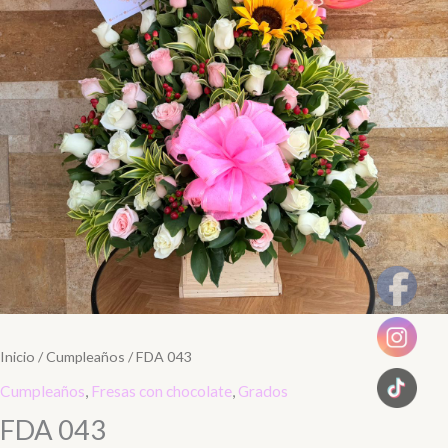
Inicio
/
Cumpleaños
/ FDA 043
Cumpleaños
,
Fresas con chocolate
,
Grados
FDA 043