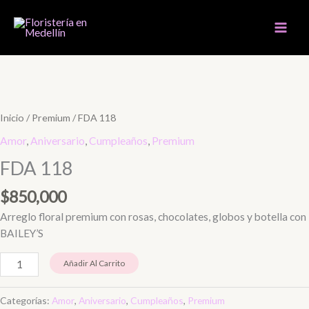
Ir
al
contenido
FDA
118
cantidad
Inicio
/
Premium
/ FDA 118
Amor
,
Aniversario
,
Cumpleaños
,
Premium
FDA 118
$
850,000
Arreglo floral premium con rosas, chocolates, globos y botella con
BAILEY’S
Añadir Al Carrito
Categorías:
Amor
,
Aniversario
,
Cumpleaños
,
Premium