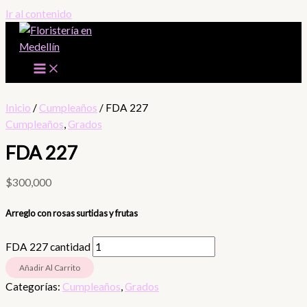
Ir al contenido
Inicio
/
Cumpleaños
/ FDA 227
Cumpleaños
,
Grados
FDA 227
$
300,000
Arreglo con rosas surtidas y frutas
FDA 227 cantidad
Añadir Al Carrito
Categorías:
Cumpleaños
,
Grados