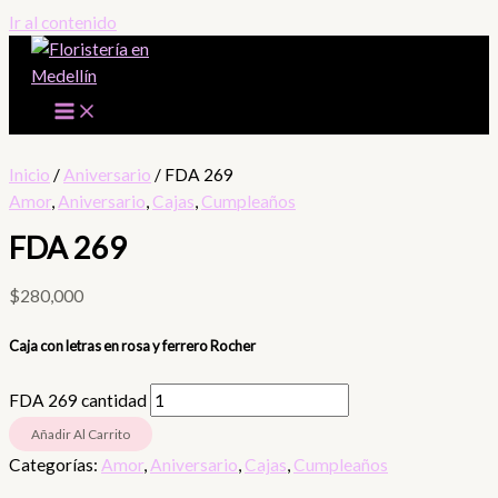
Ir al contenido
Inicio
/
Aniversario
/ FDA 269
Amor
,
Aniversario
,
Cajas
,
Cumpleaños
FDA 269
$
280,000
Caja con letras en rosa y ferrero Rocher
FDA 269 cantidad
Añadir Al Carrito
Categorías:
Amor
,
Aniversario
,
Cajas
,
Cumpleaños