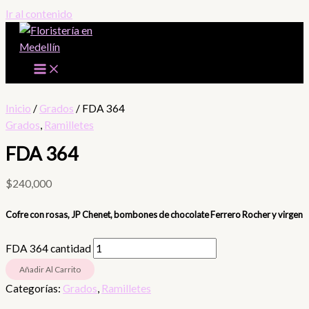
Ir al contenido
Inicio
/
Grados
/ FDA 364
Grados
,
Ramilletes
FDA 364
$
240,000
Cofre con rosas, JP Chenet, bombones de chocolate Ferrero Rocher y virgen
FDA 364 cantidad
Añadir Al Carrito
Categorías:
Grados
,
Ramilletes