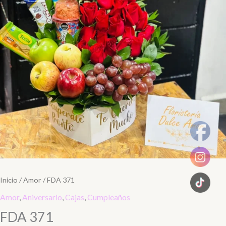
Inicio
/
Amor
/ FDA 371
Amor
,
Aniversario
,
Cajas
,
Cumpleaños
FDA 371