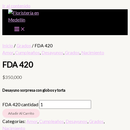
Ir al contenido
Inicio
/
Grados
/ FDA 420
Amor
,
Cumpleaños
,
Desayunos
,
Grados
,
Nacimiento
FDA 420
$
350,000
Desayuno sorpresa con globos y torta
FDA 420 cantidad
Añadir Al Carrito
Categorías:
Amor
,
Cumpleaños
,
Desayunos
,
Grados
,
Nacimiento