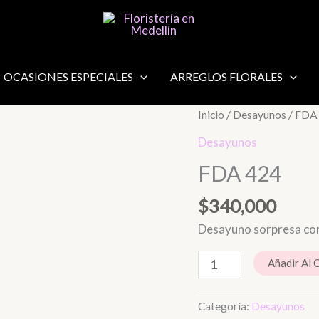
OCASIONES ESPECIALES
ARREGLOS FLORALES
FDA
Inicio
/
Desayunos
/ FDA
424
Desayunos
cantidad
FDA 424
$
340,000
Desayuno sorpresa con 
Añadir Al 
Categoría:
Desayunos