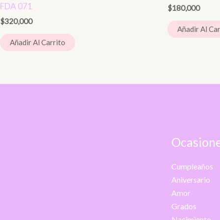
FDA 071
$
180,000
$
320,000
Añadir Al Car
Añadir Al Carrito
Ocasione
Cumpleaños
Aniversario
Amor
Grados
Nacimiento