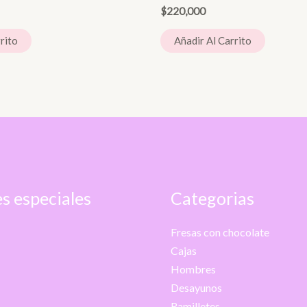
$
220,000
rito
Añadir Al Carrito
s especiales
Categorias
Fresas con chocolate
Cajas
Hombres
Desayunos
Ramilletes