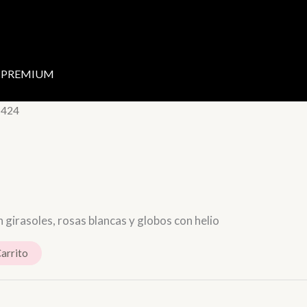
PREMIUM
 424
girasoles, rosas blancas y globos con helio
Carrito