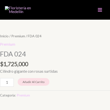
Ir
al
contenido
FDA
024
cantidad
Inicio
/
Premium
/ FDA 024
Premium
FDA 024
$
1,725,000
Cilindro gigante con rosas surtidas
Añadir Al Carrito
Categoría:
Premium