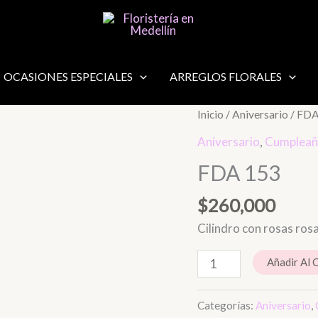
OCASIONES ESPECIALES
ARREGLOS FLORALES
FDA
Inicio
/
Aniversario
/ FDA
153
Aniversario
,
Cumpleañ
cantidad
FDA 153
$
260,000
Cilindro con rosas ros
Añadir Al 
Categorías:
Aniversario
,