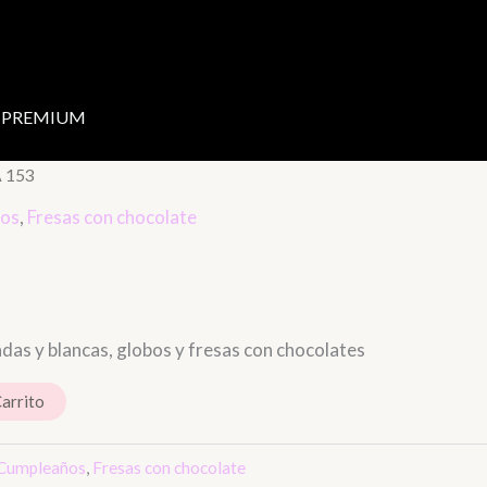
PREMIUM
 153
os
,
Fresas con chocolate
adas y blancas, globos y fresas con chocolates
Carrito
Cumpleaños
,
Fresas con chocolate