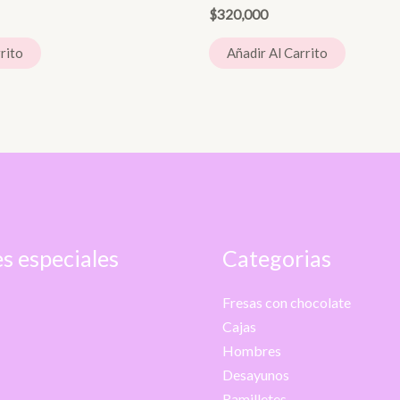
$
320,000
rito
Añadir Al Carrito
s especiales
Categorias
Fresas con chocolate
Cajas
Hombres
Desayunos
Ramilletes