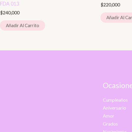
FDA 013
$
220,000
$
240,000
Añadir Al Car
Añadir Al Carrito
Ocasione
Cumpleaños
Aniversario
Amor
Grados
Nacimiento