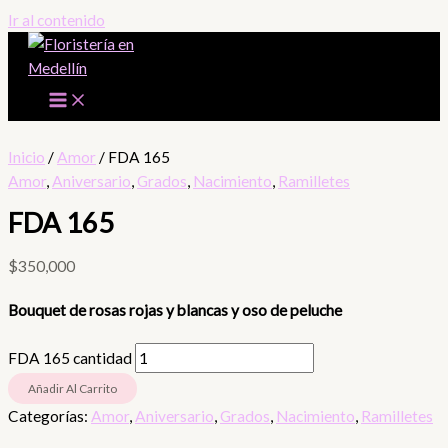
Ir al contenido
Inicio
/
Amor
/ FDA 165
Amor
,
Aniversario
,
Grados
,
Nacimiento
,
Ramilletes
FDA 165
$
350,000
Bouquet de rosas rojas y blancas y oso de peluche
FDA 165 cantidad
Añadir Al Carrito
Categorías:
Amor
,
Aniversario
,
Grados
,
Nacimiento
,
Ramilletes