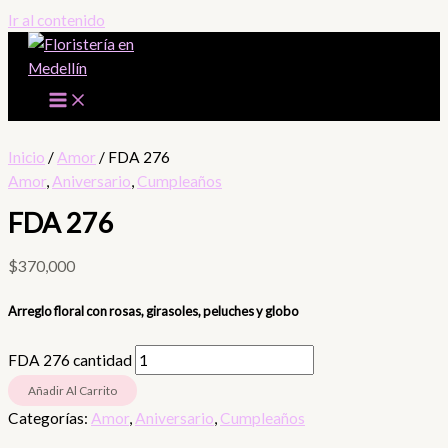
Ir al contenido
Inicio
/
Amor
/ FDA 276
Amor
,
Aniversario
,
Cumpleaños
FDA 276
$
370,000
Arreglo floral con rosas, girasoles, peluches y globo
FDA 276 cantidad
Añadir Al Carrito
Categorías:
Amor
,
Aniversario
,
Cumpleaños