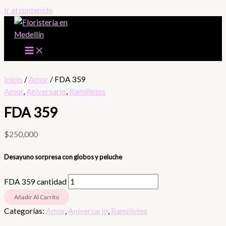
Ir al contenido
Inicio
/
Amor
/ FDA 359
Amor
,
Aniversario
,
Ramilletes
FDA 359
$
250,000
Desayuno sorpresa con globos y peluche
FDA 359 cantidad
Añadir Al Carrito
Categorías:
Amor
,
Aniversario
,
Ramilletes