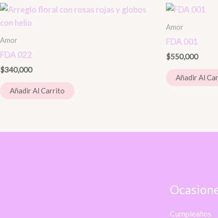
Amor
Amor
FDA 001
FDA 022
$
550,000
$
340,000
Añadir Al Car
Añadir Al Carrito
Ocasione
Cumpleaños