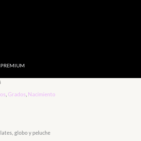
PREMIUM
4
os
,
Grados
,
Nacimiento
ates, globo y peluche