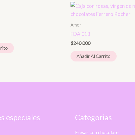
Amor
FDA 013
$
240,000
rito
Añadir Al Carrito
s especiales
Categorias
Fresas con chocolate